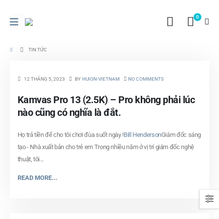
0
TIN TỨC
12 THÁNG 5, 2023
BY
HUION-VIETNAM
NO COMMENTS
Kamvas Pro 13 (2.5K) – Pro không phải lúc
nào cũng có nghĩa là đắt.
Họ trả tiền để cho tôi chơi đùa suốt ngày !
Bill Henderson
Giám đốc sáng
tạo - Nhà xuất bản cho trẻ em Trong nhiều năm ở vị trí giám đốc nghệ
thuật, tôi...
READ MORE...