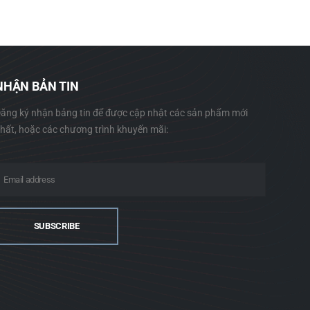
NHẬN BẢN TIN
ăng ký nhận bảng tin để được cập nhật các sản phẩm mới
hất, hoặc các chương trình khuyến mãi: