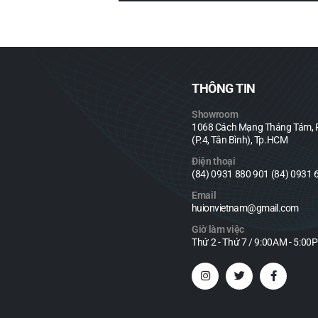
THÔNG TIN
Showroom
1068 Cách Mạng Tháng Tám, P
(P.4, Tân Bình), Tp.HCM
Điện thoại
(84) 0931 880 901 (84) 0931 
Email
huionvietnam@gmail.com
Giờ làm việc
Thứ 2 - Thứ 7 / 9:00AM - 5:00