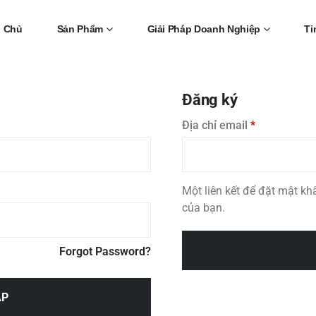
g Chủ
Sản Phẩm
Giải Pháp Doanh Nghiệp
Ti
Đăng ký
Bắt
Địa chỉ email
*
buộc
Một liên kết để đặt mật kh
của bạn.
Forgot Password?
ẬP