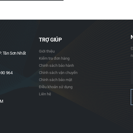
TRỢ GIÚP
Đ
Giới thiệu
. Tân Sơn Nhất
n
Kiểm tra đơn hàng
Chính sách bảo hành
690 964
Chính sách vận chuyển
Chính sách bảo mật
Điều khoản sử dụng
Liên hệ
PM