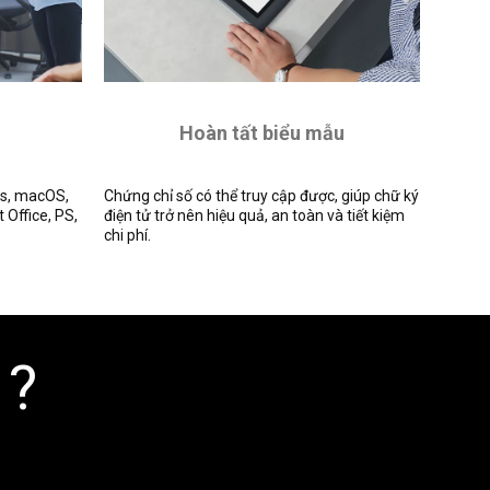
Hoàn tất biểu mẫu
ws, macOS,
Chứng chỉ số có thể truy cập được, giúp chữ ký
t Office, PS,
điện tử trở nên hiệu quả, an toàn và tiết kiệm
chi phí.
 ?