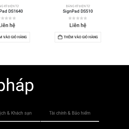
G KÝ ĐIỆN TỬ
BẢNG KÝ ĐIỆN TỬ
Pad DS1640
SignPad DS510
out of 5
0
out of 5
Liên hệ
Liên hệ
M VÀO GIỎ HÀNG
THÊM VÀO GIỎ HÀNG
 pháp
lịch & Khách sạn
Tài chính & Bảo hiểm