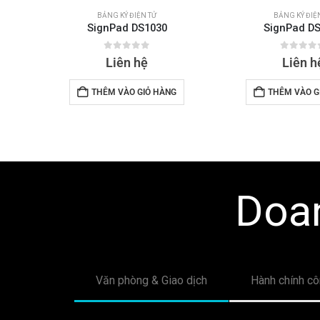
BẢNG KÝ ĐIỆN TỬ
BẢNG KÝ ĐIỆ
SignPad DS1030
SignPad D
0
out of 5
0
out o
Liên hệ
Liên h
THÊM VÀO GIỎ HÀNG
THÊM VÀO G
Doan
Văn phòng & Giao dịch
Hành chính c