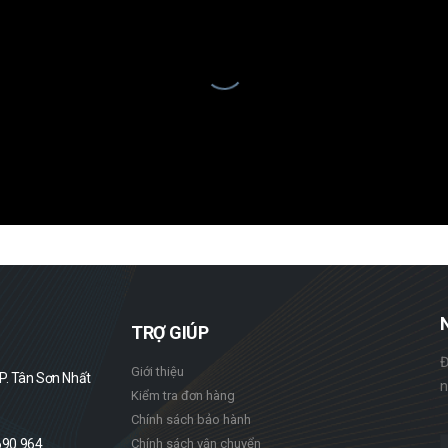
TRỢ GIÚP
Đ
Giới thiệu
. Tân Sơn Nhất
n
Kiểm tra đơn hàng
Chính sách bảo hành
690 964
Chính sách vận chuyển