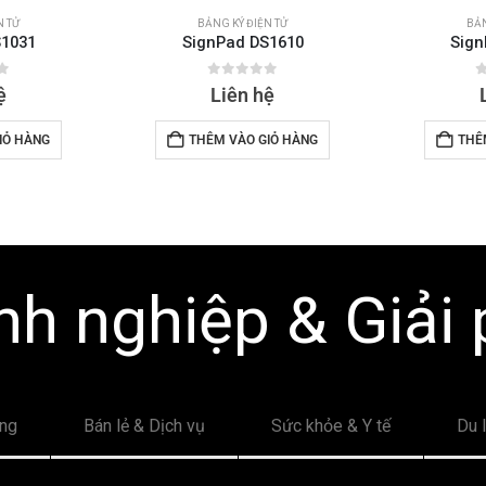
N TỬ
BẢNG KÝ ĐIỆN TỬ
BẢN
S1031
SignPad DS1610
Sign
f 5
0
out of 5
0
ệ
Liên hệ
IỎ HÀNG
THÊM VÀO GIỎ HÀNG
THÊ
h nghiệp & Giải
ông
Bán lẻ & Dịch vụ
Sức khỏe & Y tế
Du 