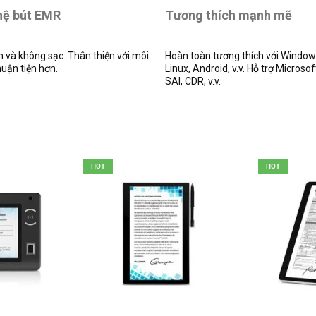
hệ bút EMR
Tương thích mạnh mẽ
n và không sạc. Thân thiện với môi
Hoàn toàn tương thích với Windo
huận tiện hơn.
Linux, Android, v.v. Hỗ trợ Microsof
SAI, CDR, v.v.
HOT
HOT