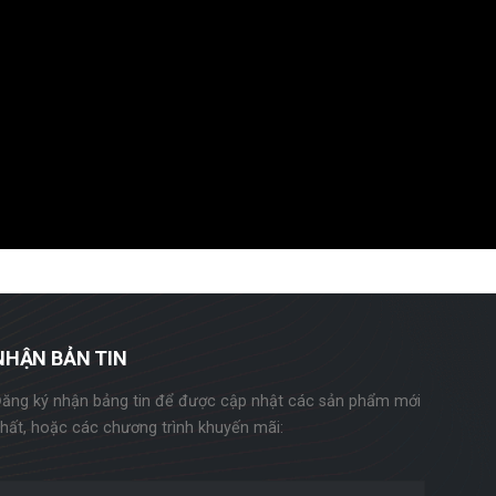
NHẬN BẢN TIN
ăng ký nhận bảng tin để được cập nhật các sản phẩm mới
hất, hoặc các chương trình khuyến mãi: