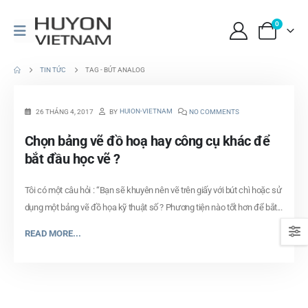
0
TIN TỨC
TAG -
BÚT ANALOG
HUION-VIETNAM
26 THÁNG 4, 2017
BY
NO COMMENTS
Chọn bảng vẽ đồ hoạ hay công cụ khác để
bắt đầu học vẽ ?
Tôi có một câu hỏi : “Bạn sẽ khuyên nên vẽ trên giấy với bút chì hoặc sử
dụng một bảng vẽ đồ họa kỹ thuật số ? Phương tiện nào tốt hơn để bắt...
READ MORE...