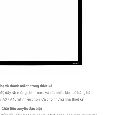
hẹ và thanh mãnh trong thiết kế
độ dầy rất mỏng chỉ 11mm. Và rất nhiều kích cở bảng hắt
 A3 / A4 , rất nhiều chọn lựa cho những nhà thiết kế
Chất liệu acrylic đặc biệt