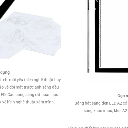
 dụng
à chỉ mới yêu thích nghệ thuật hay
bảo vệ đôi mắt trước ánh sáng đều
 LED. Các bảng sáng rất hoàn hảo
Gọn n
ay vẽ hình nghệ thuật xăm mình.
Bảng hắt sáng đèn LED A2 có 
sáng khác nhau, khổ A2 /