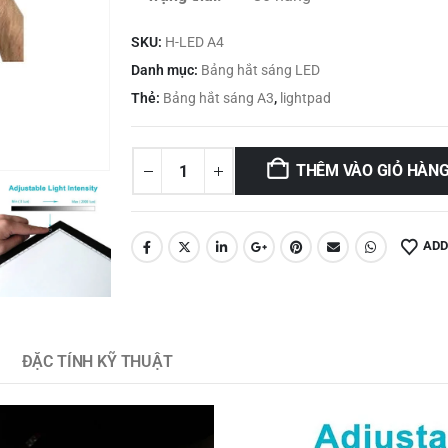
SKU:
H-LED A4
Danh mục:
Bảng hắt sáng LED
Thẻ:
Bảng hắt sáng A3
,
lightpad
THÊM VÀO GIỎ HÀN
ADD
ĐẶC TÍNH KỸ THUẬT