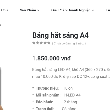
g Chủ
Sản Phẩm
Giải Pháp Doanh Nghiệp
Ti
4
Bảng hắt sáng A4
( Chưa có đánh giá nào. )
0
out of 5
1.850.000
vnđ
Bảng hắt sáng LED A4, khổ A4 (360 x 270 x 8
màu 10.000 độ K, điện áp DC 12v, công suất 5
* Thương hiệu:
Huion
* Mã sản phẩm:
H-LED A4
* Bảo hành:
12 tháng
* Trạng thái:
Có hàng