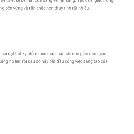
t để thiết kế bề mặt của bảng vẽ hắt sáng. Tạo cảm giác trong
 bền vững và rắn chắc hơn thủy tinh rất nhiều.
cài đặt bất kỳ phần mềm nào, bạn chỉ đơn giản cắm giắc
áng nó lên, rồi sau đó hãy bắt đầu công việc sáng tạo của