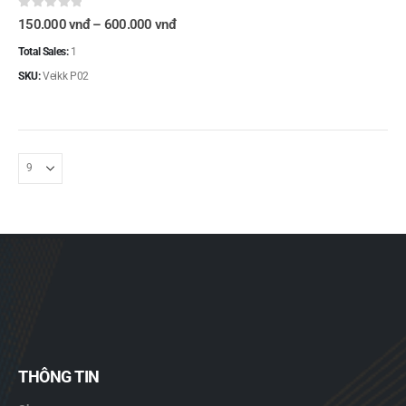
được
chọn
0
out of 5
Khoảng
150.000
vnđ
–
600.000
vnđ
giá:
trên
từ
Total Sales:
1
trang
150.000 vnđ
sản
đến
SKU:
Veikk P02
600.000 vnđ
phẩm
THÔNG TIN