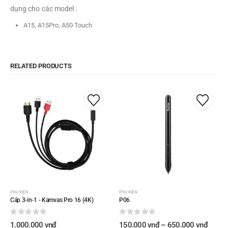
dụng cho các model :
A15, A15Pro, A50 Touch
RELATED PRODUCTS
Sản
phẩm
này
có
nhiều
biến
thể.
Các
tùy
chọn
có
PHỤ KIỆN
PHỤ KIỆN
Cáp 3-in-1 - Kamvas Pro 16 (4K)
P06
thể
được
0
out of 5
chọn
0
out of 5
Khoản
1.000.000
vnđ
150.000
vnđ
–
650.000
vnđ