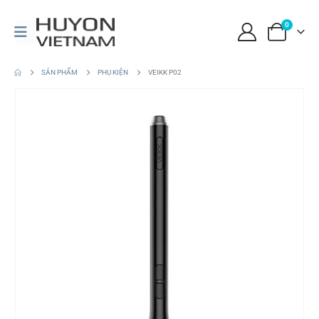
0
SẢN PHẨM
PHỤ KIỆN
VEIKK P02