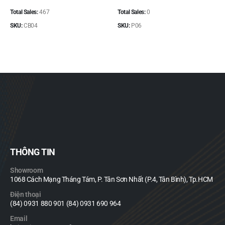
giá:
trên
từ
Total Sales:
467
Total Sales:
0
trang
150.0
sản
đến
SKU:
CB04
SKU:
P06
650.0
phẩm
THÔNG TIN
Showroom
1068 Cách Mạng Tháng Tám, P. Tân Sơn Nhất (P.4, Tân Bình), Tp.HCM
Điện thoại
(84) 0931 880 901 (84) 0931 690 964
Email