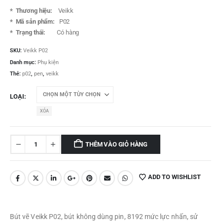
* Thương hiệu:
Veikk
* Mã sản phẩm:
P02
* Trạng thái:
Có hàng
SKU:
Veikk P02
Danh mục:
Phụ kiện
Thẻ:
p02
,
pen
,
veikk
LOẠI
XÓA
THÊM VÀO GIỎ HÀNG
ADD TO WISHLIST
Bút vẽ Veikk P02, bút không dùng pin, 8192 mức lực nhấn, sử