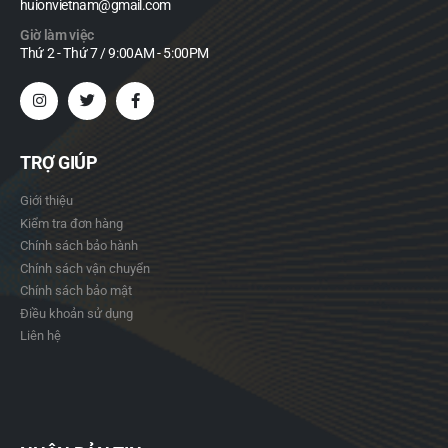
huionvietnam@gmail.com
Giờ làm việc
Thứ 2 - Thứ 7 / 9:00AM - 5:00PM
TRỢ GIÚP
Giới thiệu
Kiểm tra đơn hàng
Chính sách bảo hành
Chính sách vận chuyển
Chính sách bảo mật
Điều khoản sử dụng
Liên hệ