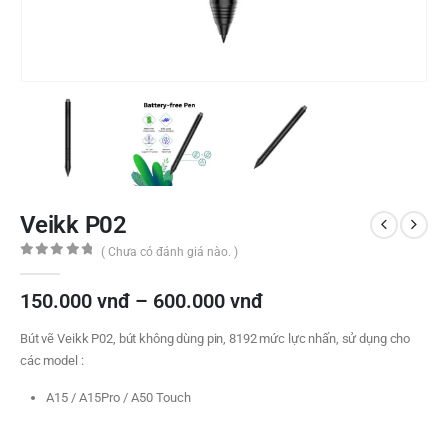
Veikk P02
( Chưa có đánh giá nào. )
0
out of 5
Khoảng
150.000
vnđ
–
600.000
vnđ
giá:
từ
Bút vẽ Veikk P02, bút không dùng pin, 8192 mức lực nhấn, sử dụng cho
150.000 vnđ
các model :
đến
600.000 vnđ
A15 / A15Pro / A50 Touch